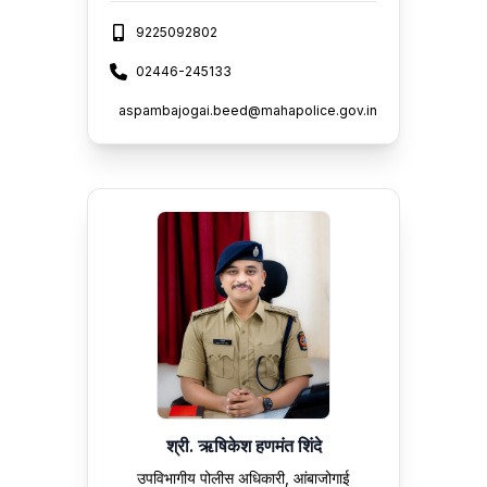
9225092802
02446-245133
aspambajogai.beed@mahapolice.gov.in
श्री. ऋषिकेश हणमंत शिंदे
उपविभागीय पोलीस अधिकारी, आंबाजोगाई