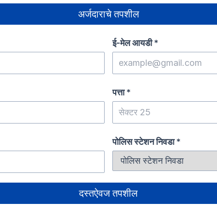
अर्जदाराचे तपशील
ई-मेल आयडी
*
पत्ता
*
पोलिस स्टेशन निवडा
*
दस्तऐवज तपशील