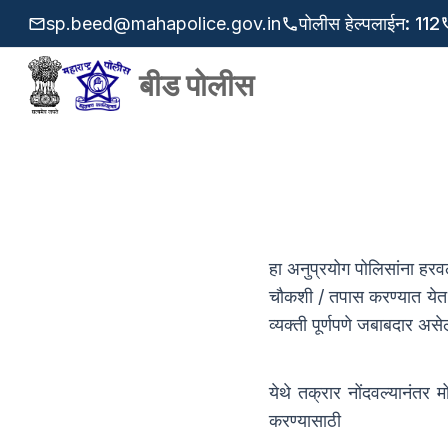
sp.beed@mahapolice.gov.in
पोलीस हेल्पलाईन
:
112
बीड पोलीस
हा अनुप्रयोग पोलिसांना हरव
चौकशी / तपास करण्यात येत न
व्यक्ती पूर्णपणे जबाबदार अ
येथे तक्रार नोंदवल्यानंत
करण्यासाठी