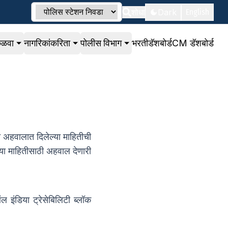
शोधा
Dark
English
कळवा
नागरिकांकरिता
पोलीस विभाग
भरती
डॅशबोर्ड
CM डॅशबोर्ड
त अहवालात दिलेल्या माहितीची
्या माहितीसाठी अहवाल देणारी
इंडिया ट्रेसेबिलिटी ब्लॉक