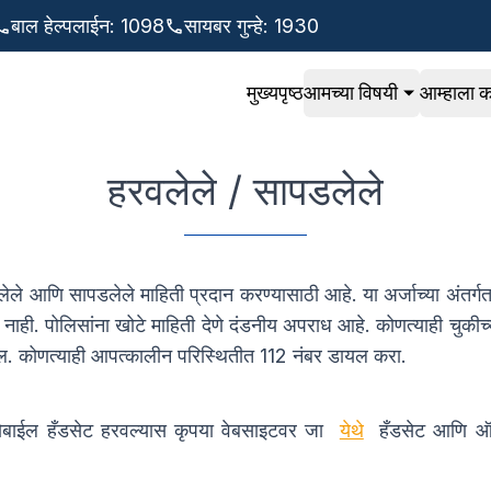
बाल हेल्पलाईन
:
1098
सायबर गुन्हे
:
1930
मुख्यपृष्ठ
आमच्या विषयी
आम्हाला 
हरवलेले / सापडलेले
लेले आणि सापडलेले माहिती प्रदान करण्यासाठी आहे. या अर्जाच्या अंतर्ग
ाही. पोलिसांना खोटे माहिती देणे दंडनीय अपराध आहे. कोणत्याही चुकीच
सेल. कोणत्याही आपत्कालीन परिस्थितीत 112 नंबर डायल करा.
र मोबाईल हँडसेट हरवल्यास कृपया वेबसाइटवर जा
येथे
हँडसेट आणि ऑल 